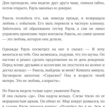
Дни проходили, они видели друг друга чаще, сначала тайно,
потом открыто. Рауль завоевал ее доверие.
Ракель полюбила его, как никогда прежде, и возвращала
любовь с избытком. Его мать перевели в частную клинику.
Заботились об образовании сестер Рауля, а сам он начал
управлять проектами через контакты Ракель, но самое ценное
— это любовь, которую они делили.
Однажды Рауль посмотрел на нее и сказал: — Я хочу
жениться на тебе. Она засмеялась, подумав, что это шутка. Он
настоял и решил сделать предложение на ее день рождения.
Перед всеми друзьями и коллегами он опустился на колено и
достал кольцо: — Ракель, выйдешь за меня? Комната замерла.
Заговорили шепотом: «Серьезно? Она в возрасте твоей
матери. Это не любовь, а корысть».
Но Ракель видела только одно: уважение Рауля.
И она сказала «да». Она надела кольцо. Слезы текли по ее
морщинистым щекам. Он обнял ее. Мир вокруг размылся, но
в голове Рауля терзался вопрос: «Полюбил бы я ее, будь я