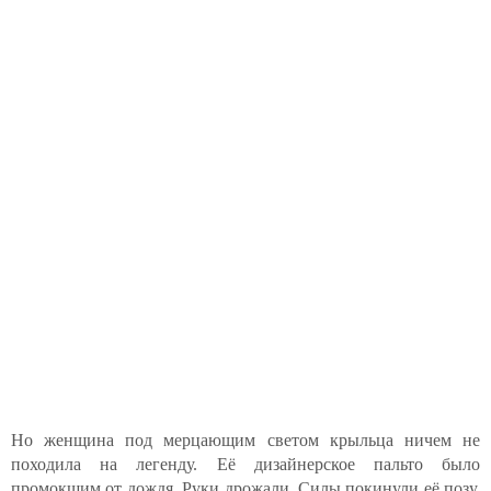
Но женщина под мерцающим светом крыльца ничем не
походила на легенду. Её дизайнерское пальто было
промокшим от дождя. Руки дрожали. Силы покинули её позу,