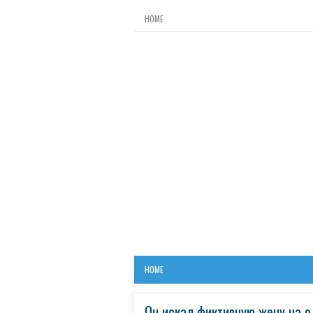
HOME
HOME
Он искал фиктивную жену на о