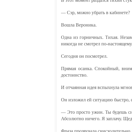
В этот момент раздался тихий стук
— Сэр, можно убрать в кабинете?
Вошла Вероника.
Одна из горничных. Тихая. Незаме
никогда не смотрел по-настоящему
Сегодня он посмотрел.
Прямая осанка. Спокойный, вним
достоинство.
И отчаянная идея вспыхнула мгно
Он изложил ей ситуацию быстро, 
— Это просто ужин. Ты будешь сид
Абсолютно ничего. Я заплачу. Щед
Фраза прозвучала снисходительно.