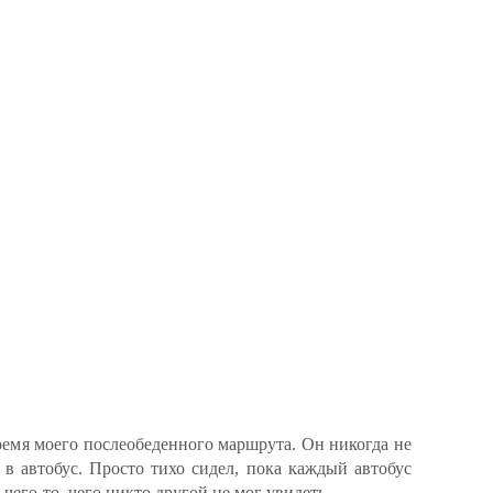
ремя моего послеобеденного маршрута. Он никогда не
 в автобус. Просто тихо сидел, пока каждый автобус
 чего-то, чего никто другой не мог увидеть.