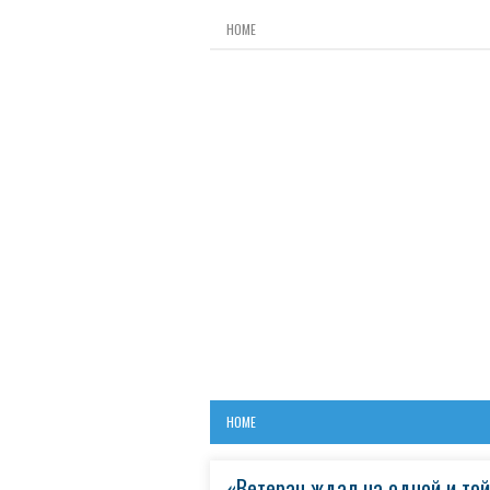
HOME
HOME
«Ветеран ждал на одной и той