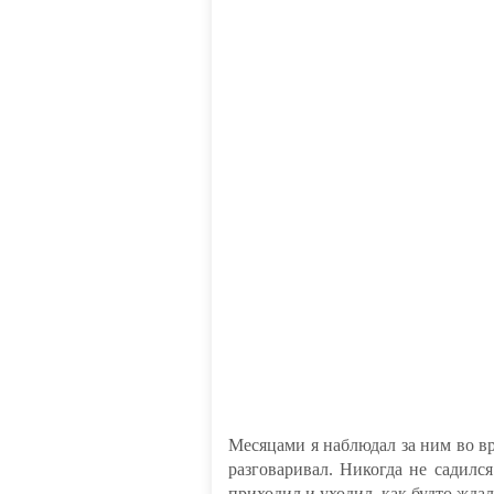
Месяцами я наблюдал за ним во в
разговаривал. Никогда не садился
приходил и уходил, как будто ждал