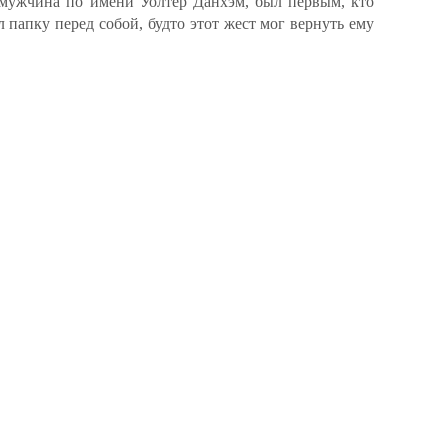
й мужчина по имени Уолтер Данхэм, был первым, кто
 папку перед собой, будто этот жест мог вернуть ему