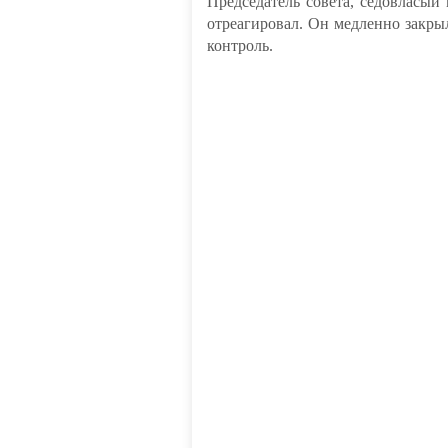
Председатель совета, седовласы
отреагировал. Он медленно закрыл
контроль.