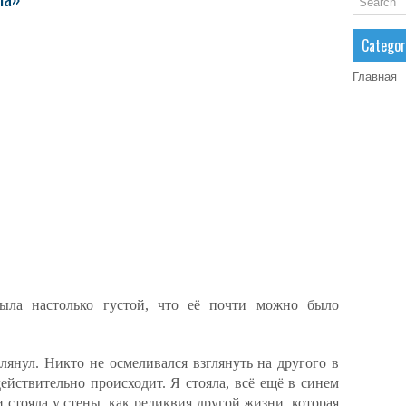
Categor
Главная
была настолько густой, что её почти можно было
лянул. Никто не осмеливался взглянуть на другого в
ействительно происходит. Я стояла, всё ещё в синем
и стояла у стены, как реликвия другой жизни, которая