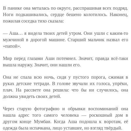
В панике она металась по округе, расспрашивая всех подряд.
Ноги подкашивались, сердце бешено колотилось. Наконец,
пожилая соседка тихо сказала:
— Аша… я видела твоих детей утром. Они ушли с каким-то
мужчиной в дорогой машине. Старший мальчик назвал его
«папой».
Мир перед глазами Аши потемнел. Значит, правда всё-таки
вышла наружу. Значит, они нашли его.
Она не спала всю ночь, сидя у пустого порога, сжимая в
руках детские тетради. В голове звучали их голоса, упрёки,
плач. На рассвете она решила: что бы ни случилось, она
должна увидеть своих детей.
Через старую фотографию и обрывки воспоминаний она
нашла адрес того самого человека — роскошный дом в
другом конце Мумбаи. Когда Аша подошла к воротам, её
одежда была испачкана, лицо уставшее, но взгляд твёрдый.