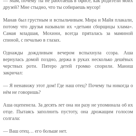
— Мам, почему ты не работаешь в офисе, как родители моих
друзей? Мне стыдно, что ты собираешь мусор!
Манав был грустным и вспыльчивым. Мира и Майя плакали,
потому что друзья называли их «детьми сборщицы хлама».
Самая младшая, Мохини, всегда пряталась за маминой
спиной, с печалью в глазах.
Однажды дождливым вечером вспыхнула ссора. Аша
вернулась домой поздно, держа в руках несколько дешёвых
черствых роти. Пятеро детей громко спорили. Маниш
закричал:
— Я ненавижу этот дом! Где наш отец? Почему ты никогда о
нём не говоришь?
Аша оцепенела. За десять лет она ни разу не упоминала об их
отце. Пытаясь заполнить пустоту, она дрожащим голосом
солгала:
— Ваш отец… его больше нет.