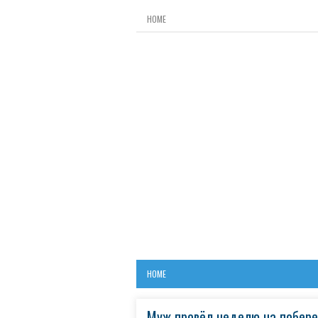
HOME
HOME
Муж провёл неделю на побереж