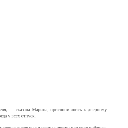
еля, — сказала Марина, прислонившись к дверному
гда у всех отпуск.
неловко засовывая пляжные шорты под гору рубашек.