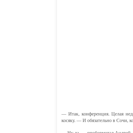
— Итак, конференция. Целая нед
косяку. — И обязательно в Сочи, ко
— Ну да, — пробормотал Андрей, 