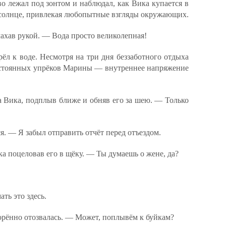
о лежал под зонтом и наблюдал, как Вика купается в
а солнце, привлекая любопытные взгляды окружающих.
ахав рукой. — Вода просто великолепная!
ёл к воде. Несмотря на три дня беззаботного отдыха
остоянных упрёков Марины — внутреннее напряжение
 Вика, подплыв ближе и обняв его за шею. — Только
. — Я забыл отправить отчёт перед отъездом.
а поцеловав его в щёку. — Ты думаешь о жене, да?
ть это здесь.
рённо отозвалась. — Может, поплывём к буйкам?