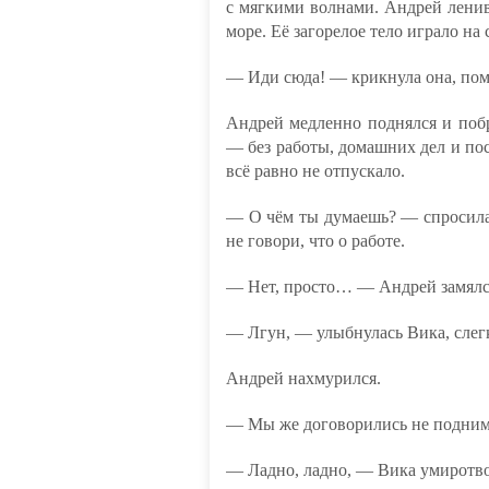
с мягкими волнами. Андрей ленив
море. Её загорелое тело играло н
— Иди сюда! — крикнула она, пом
Андрей медленно поднялся и побр
— без работы, домашних дел и п
всё равно не отпускало.
— О чём ты думаешь? — спросила
не говори, что о работе.
— Нет, просто… — Андрей замялся
— Лгун, — улыбнулась Вика, слегк
Андрей нахмурился.
— Мы же договорились не поднима
— Ладно, ладно, — Вика умиротво