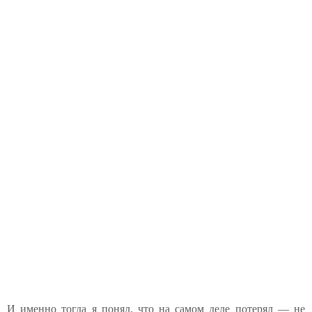
И именно тогда я понял, что на самом деле потерял — не