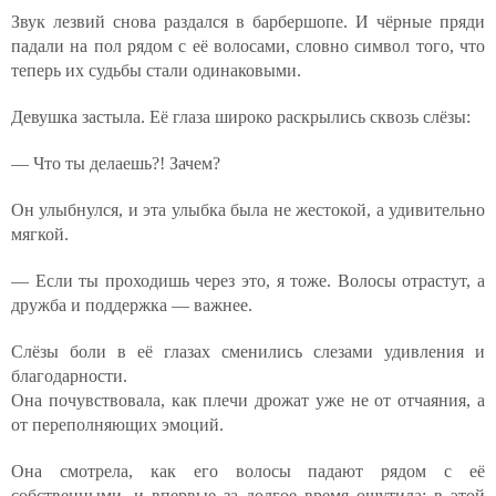
Звук лезвий снова раздался в барбершопе. И чёрные пряди
падали на пол рядом с её волосами, словно символ того, что
теперь их судьбы стали одинаковыми.
Девушка застыла. Её глаза широко раскрылись сквозь слёзы:
— Что ты делаешь?! Зачем?
Он улыбнулся, и эта улыбка была не жестокой, а удивительно
мягкой.
— Если ты проходишь через это, я тоже. Волосы отрастут, а
дружба и поддержка — важнее.
Слёзы боли в её глазах сменились слезами удивления и
благодарности.
Она почувствовала, как плечи дрожат уже не от отчаяния, а
от переполняющих эмоций.
Она смотрела, как его волосы падают рядом с её
собственными, и впервые за долгое время ощутила: в этой