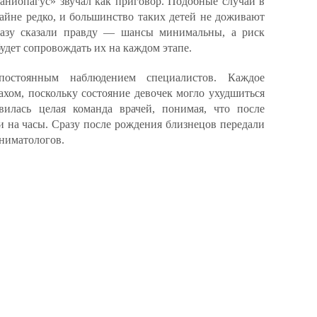
раниопагус» звучал как приговор. Подобные случаи в
айне редко, и большинство таких детей не доживают
разу сказали правду — шансы минимальны, а риск
будет сопровождать их на каждом этапе.
постоянным наблюдением специалистов. Каждое
ахом, поскольку состояние девочек могло ухудшиться
илась целая команда врачей, понимая, что после
и на часы. Сразу после рождения близнецов передали
аниматологов.