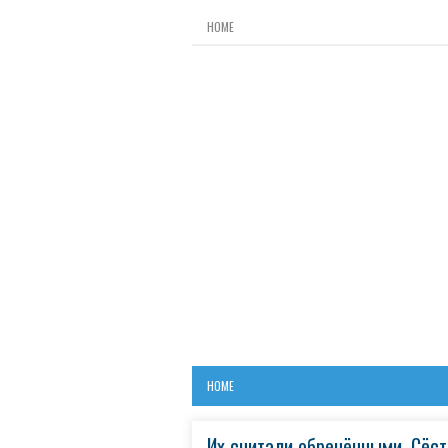
HOME
HOME
Их считали обречёнными. Сёс