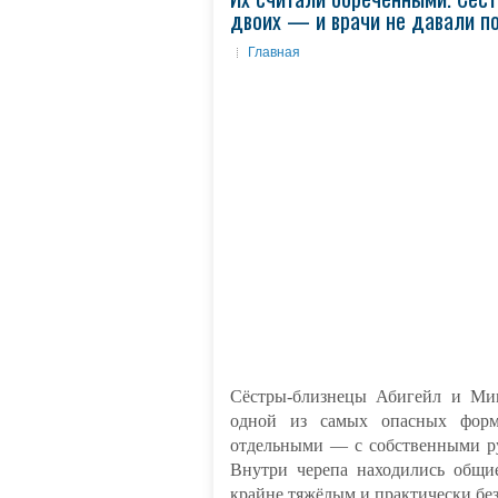
двоих — и врачи не давали п
Главная
Сёстры-близнецы Абигейл и Мик
одной из самых опасных форм
отдельными — с собственными ру
Внутри черепа находились общие
крайне тяжёлым и практически бе