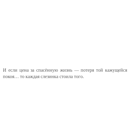
И если цена за спасённую жизнь — потеря той кажущейся
покоя… то каждая слезинка стоила того.