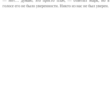
— Нет… думаю, это просто плач, — ответил Марк, но в
голосе его не было уверенности. Никто из нас не был уверен.