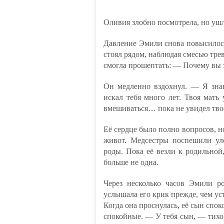
Оливия злобно посмотрела, но ушл
Давление Эмили снова повысилос
стоял рядом, наблюдая смесью тре
смогла прошептать: — Почему вы 
Он медленно вздохнул. — Я знаю
искал тебя много лет. Твоя мать
вмешиваться… пока не увидел твоё
Её сердце было полно вопросов, но
живот. Медсестры поспешили ул
роды. Пока её везли к родильной
больше не одна.
Через несколько часов Эмили р
услышала его крик прежде, чем ус
Когда она проснулась, её сын споко
спокойные. — У тебя сын, — тихо 