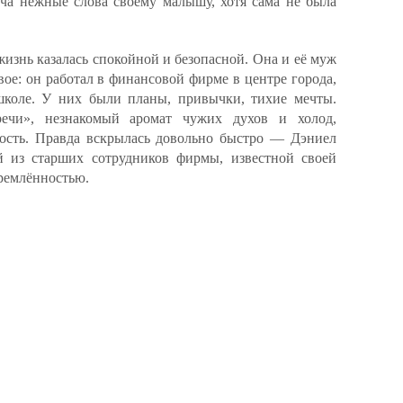
пча нежные слова своему малышу, хотя сама не была
 жизнь казалась спокойной и безопасной. Она и её муж
ое: он работал в финансовой фирме в центре города,
школе. У них были планы, привычки, тихие мечты.
ечи», незнакомый аромат чужих духов и холод,
сть. Правда вскрылась довольно быстро — Дэниел
й из старших сотрудников фирмы, известной своей
ремлённостью.