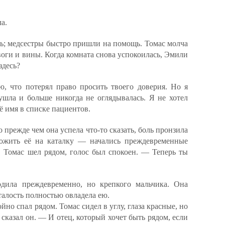
а.
ь; медсестры быстро пришли на помощь. Томас молча
воги и вины. Когда комната снова успокоилась, Эмили
здесь?
, что потерял право просить твоего доверия. Но я
 ушла и больше никогда не оглядывалась. Я не хотел
 имя в списке пациентов.
 прежде чем она успела что-то сказать, боль пронзила
ожить её на каталку — начались преждевременные
, Томас шел рядом, голос был спокоен. — Теперь ты
одила преждевременно, но крепкого мальчика. Она
талость полностью овладела ею.
йно спал рядом. Томас сидел в углу, глаза красные, но
сказал он. — И отец, который хочет быть рядом, если