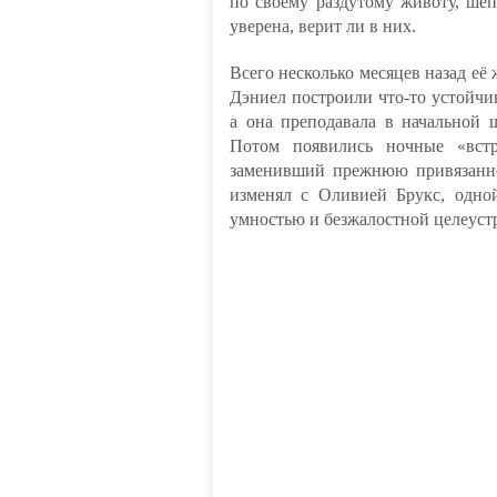
по своему раздутому животу, ше
уверена, верит ли в них.
Всего несколько месяцев назад её
Дэниел построили что-то устойчив
а она преподавала в начальной 
Потом появились ночные «встр
заменивший прежнюю привязанно
изменял с Оливией Брукс, одно
умностью и безжалостной целеуст