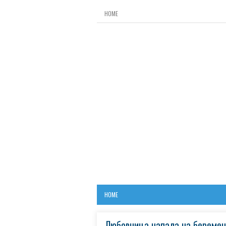
HOME
HOME
Любовница напала на беремен