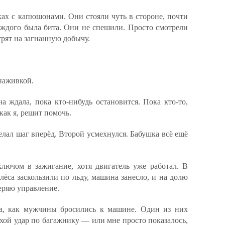
ках с капюшонами. Они стояли чуть в стороне, почти
каждого была бита. Они не спешили. Просто смотрели
рят на загнанную добычу.
наживкой.
а ждала, пока кто-нибудь остановится. Пока кто-то,
как я, решит помочь.
елал шаг вперёд. Второй усмехнулся. Бабушка всё ещё
ключом в зажигание, хотя двигатель уже работал. В
олёса заскользили по льду, машина занесло, и на долю
теряю управление.
ла, как мужчины бросились к машине. Один из них
хой удар по багажнику — или мне просто показалось,