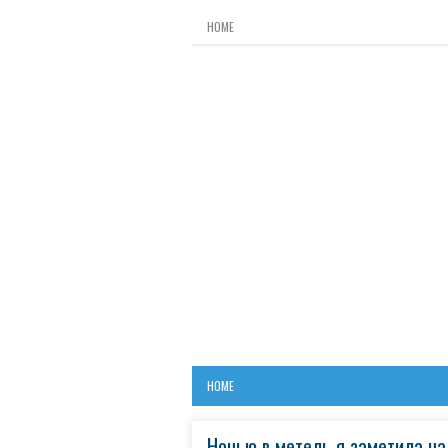
HOME
HOME
Ночью в метель я заметила на