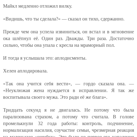
Майкл медленно отложил вилку.
«Видишь, что ты сделала?» — сказал он тихо, сдержанно.
Прежде чем она успела извиниться, он встал и в мгновение
ока шлёпнул её. Один раз. Дважды. Три раза. Достаточно
сильно, чтобы она упала с кресла на мраморный пол.
И тогда я услышала это: аплодисменты.
Хелен аплодировала.
«Так она учится себя вести», — гордо сказала она. —
«Неуклюжая жена нуждается в исправлении. Я так же
воспитывала своего мужа. Это ради её же блага».
Тридцать секунд я не двигалась. Не потому что была
парализована страхом, а потому что считала. В голове
промелькнули 32 года работы: контроль, подчинение,
нормализация насилия, соучастие семьи, чрезмерная реакция
на маленькую «ошибку». Это было не первое его нападение