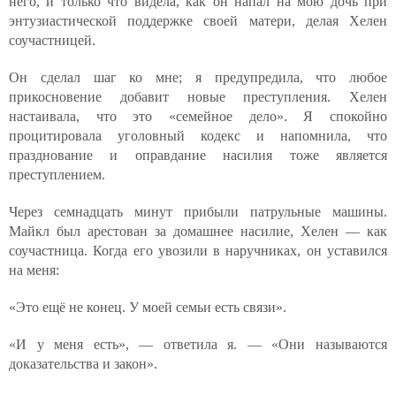
него, и только что видела, как он напал на мою дочь при
энтузиастической поддержке своей матери, делая Хелен
соучастницей.
Он сделал шаг ко мне; я предупредила, что любое
прикосновение добавит новые преступления. Хелен
настаивала, что это «семейное дело». Я спокойно
процитировала уголовный кодекс и напомнила, что
празднование и оправдание насилия тоже является
преступлением.
Через семнадцать минут прибыли патрульные машины.
Майкл был арестован за домашнее насилие, Хелен — как
соучастница. Когда его увозили в наручниках, он уставился
на меня:
«Это ещё не конец. У моей семьи есть связи».
«И у меня есть», — ответила я. — «Они называются
доказательства и закон».