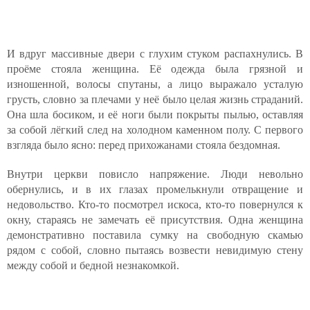
И вдруг массивные двери с глухим стуком распахнулись. В
проёме стояла женщина. Её одежда была грязной и
изношенной, волосы спутаны, а лицо выражало усталую
грусть, словно за плечами у неё было целая жизнь страданий.
Она шла босиком, и её ноги были покрыты пылью, оставляя
за собой лёгкий след на холодном каменном полу. С первого
взгляда было ясно: перед прихожанами стояла бездомная.
Внутри церкви повисло напряжение. Люди невольно
обернулись, и в их глазах промелькнули отвращение и
недовольство. Кто-то посмотрел искоса, кто-то повернулся к
окну, стараясь не замечать её присутствия. Одна женщина
демонстративно поставила сумку на свободную скамью
рядом с собой, словно пытаясь возвести невидимую стену
между собой и бедной незнакомкой.