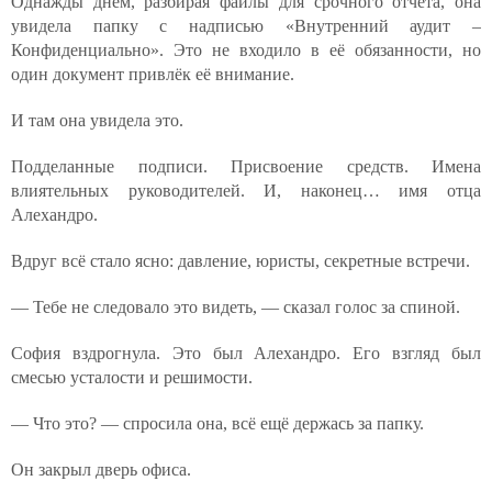
Однажды днём, разбирая файлы для срочного отчёта, она
увидела папку с надписью «Внутренний аудит –
Конфиденциально». Это не входило в её обязанности, но
один документ привлёк её внимание.
И там она увидела это.
Подделанные подписи. Присвоение средств. Имена
влиятельных руководителей. И, наконец… имя отца
Алехандро.
Вдруг всё стало ясно: давление, юристы, секретные встречи.
— Тебе не следовало это видеть, — сказал голос за спиной.
София вздрогнула. Это был Алехандро. Его взгляд был
смесью усталости и решимости.
— Что это? — спросила она, всё ещё держась за папку.
Он закрыл дверь офиса.