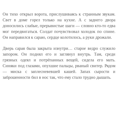
Он тихо открыл ворота, прислушиваясь к странным звукам.
Свет в доме горел только на кухне. А с заднего двора
доносились слабые, прерывистые шаги — словно кто-то едва
мог передвигаться. Солдат почувствовал холодок по спине.
Он направился к сараю, сердце колотилось, а руки дрожали.
Дверь сарая была закрыта изнутри… старое ведро служило
запором. Он поднял его и заглянул внутрь. Там, среди
грязных одеял и потрёпанных вещей, сидела его мать.
Синяки под глазами, опухшие пальцы, рваный свитер. Рядом
— миска с заплесневевшей кашей. Запах сырости и
заброшенности бил в нос так, что ему стало трудно дышать.