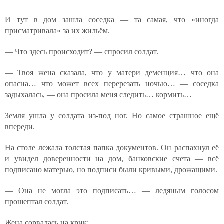
И тут в дом зашла соседка — та самая, что «иногда
присматривала» за их жильём.
— Что здесь происходит? — спросил солдат.
— Твоя жена сказала, что у матери деменция… что она
опасна… что может всех перерезать ночью… — соседка
задыхалась, — она просила меня следить… кормить…
Земля ушла у солдата из-под ног. Но самое страшное ещё
впереди.
На столе лежала толстая папка документов. Он распахнул её
и увидел доверенности на дом, банковские счета — всё
подписано матерью, но подписи были кривыми, дрожащими.
— Она не могла это подписать… — ледяным голосом
прошептал солдат.
Жена сорвалась на крик: