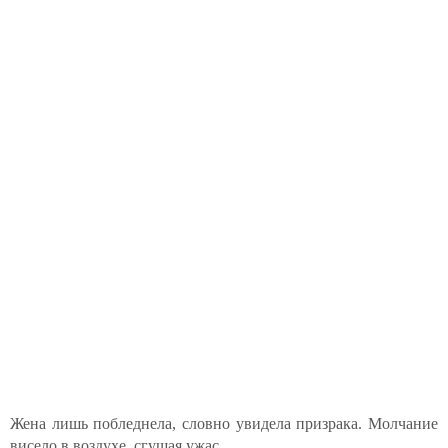
Жена лишь побледнела, словно увидела призрака. Молчание
висело в воздухе, сгущая ужас.