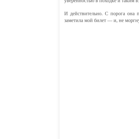
уверенностью в походке и таким в
И действительно. С порога она 
заметила мой билет — и, не моргну