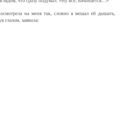
зглядом, что сразу подумал: «Ну всё, начинается…»
посмотрела на меня так, словно я мешал ей дышать,
в глазом, заявила: