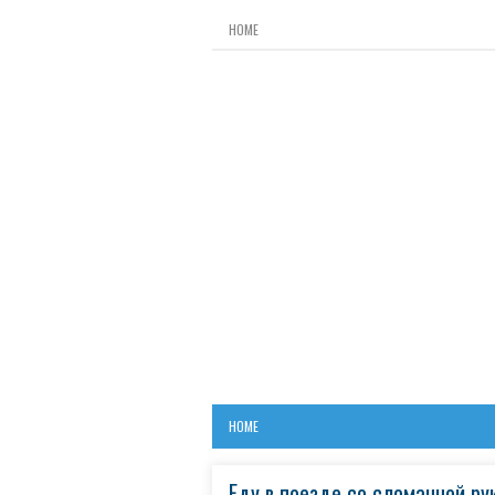
HOME
HOME
Еду в поезде со сломанной р