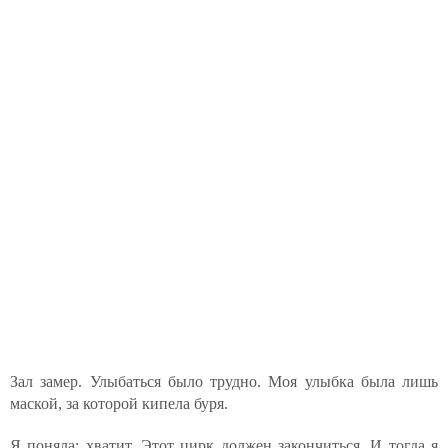
Зал замер. Улыбаться было трудно. Моя улыбка была лишь
маской, за которой кипела буря.
Я поняла: хватит. Этот цирк должен закончиться. И тогда я