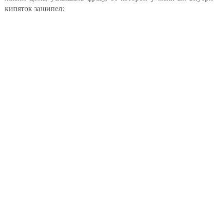
кипяток зашипел: