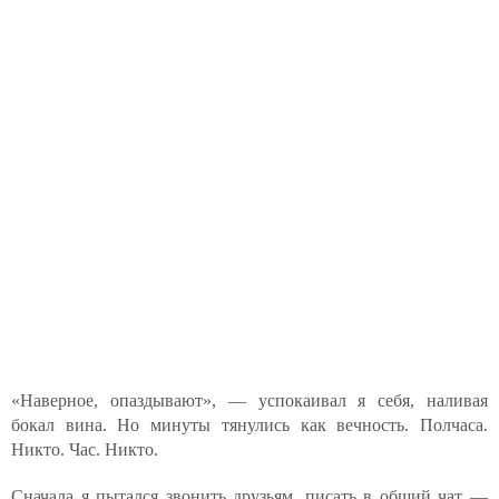
«Наверное, опаздывают», — успокаивал я себя, наливая
бокал вина. Но минуты тянулись как вечность. Полчаса.
Никто. Час. Никто.
Сначала я пытался звонить друзьям, писать в общий чат —