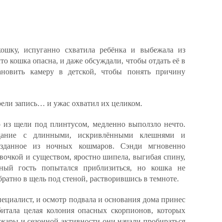
кошку, испуганно схватила ребёнка и выбежала из
то кошка опасна, и даже обсуждали, чтобы отдать её в
ановить камеру в детской, чтобы понять причину
ели запись… и ужас охватил их целиком.
о из щели под плинтусом, медленно выползло нечто.
дание с длинными, искривлёнными клешнями и
озданное из ночных кошмаров. Сэнди мгновенно
евочкой и существом, яростно шипела, выгибая спину,
аный гость попытался приблизиться, но кошка не
братно в щель под стеной, растворившись в темноте.
ециалист, и осмотр подвала и основания дома принес
итала целая колония опасных скорпионов, которых
а жары и сезонной активности они начали пробираться