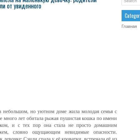
ли от увиденного
Categor
Главная
 в небольшом, но уютном доме жила молодая семья с
же много лет обитала рыжая пушистая кошка по имени
нком, и с тех пор она стала не просто домашним
жем, словно ощущающим невидимые опасности.
 девочке: Сэнди спала у её кроватки, встречала её из