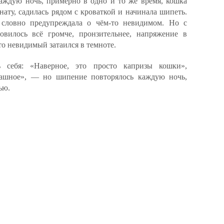
Каждую ночь, примерно в одно и то же время, кошка
ату, садилась рядом с кроваткой и начинала шипеть.
, словно предупреждала о чём-то невидимом. Но с
вилось всё громче, пронзительнее, напряжение в
то невидимый затаился в темноте.
ь себя: «Наверное, это просто капризы кошки»,
трашное», — но шипение повторялось каждую ночь,
ью.