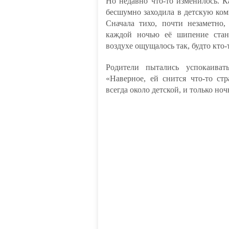
Но недавно что-то изменилось. 
бесшумно заходила в детскую комн
Сначала тихо, почти незаметно
каждой ночью её шипение стано
воздухе ощущалось так, будто кто-
Родители пытались успокаиват
«Наверное, ей снится что-то с
всегда около детской, и только ноч