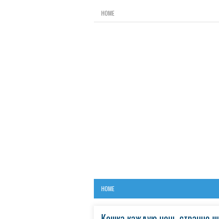
HOME
HOME
Кошка каждую ночь странно ш