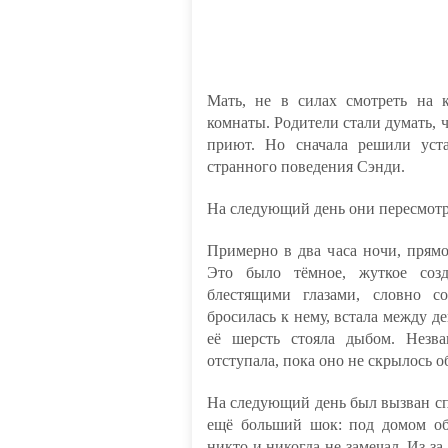
Мать, не в силах смотреть на 
комнаты. Родители стали думать, ч
приют. Но сначала решили уст
странного поведения Сэнди.
На следующий день они пересмотр
Примерно в два часа ночи, прям
Это было тёмное, жуткое соз
блестящими глазами, словно с
бросилась к нему, встала между д
её шерсть стояла дыбом. Незв
отступала, пока оно не скрылось о
На следующий день был вызван сп
ещё больший шок: под домом об
никто и никогда не замечал. Из-з