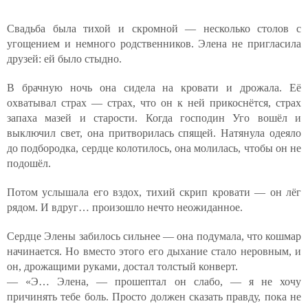
Свадьба была тихой и скромной — несколько столов с
угощением и немного родственников. Элена не пригласила
друзей: ей было стыдно.
В брачную ночь она сидела на кровати и дрожала. Её
охватывал страх — страх, что он к ней прикоснётся, страх
запаха мазей и старости. Когда господин Уго вошёл и
выключил свет, она притворилась спящей. Натянула одеяло
до подбородка, сердце колотилось, она молилась, чтобы он не
подошёл.
Потом услышала его вздох, тихий скрип кровати — он лёг
рядом. И вдруг… произошло нечто неожиданное.
Сердце Элены забилось сильнее — она подумала, что кошмар
начинается. Но вместо этого его дыхание стало неровным, и
он, дрожащими руками, достал толстый конверт.
— «Э… Элена, — прошептал он слабо, — я не хочу
причинять тебе боль. Просто должен сказать правду, пока не