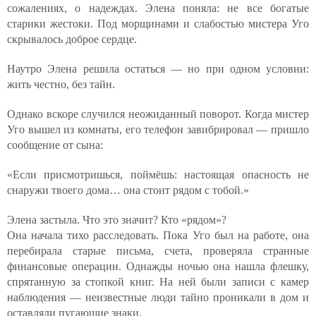
сожалениях, о надеждах. Элена поняла: не все богатые
старики жестоки. Под морщинами и слабостью мистера Уго
скрывалось доброе сердце.
Наутро Элена решила остаться — но при одном условии:
жить честно, без тайн.
Однако вскоре случился неожиданный поворот. Когда мистер
Уго вышел из комнаты, его телефон завибрировал — пришло
сообщение от сына:
«Если присмотришься, поймёшь: настоящая опасность не
снаружи твоего дома… она стоит рядом с тобой.»
Элена застыла. Что это значит? Кто «рядом»?
Она начала тихо расследовать. Пока Уго был на работе, она
перебирала старые письма, счета, проверяла странные
финансовые операции. Однажды ночью она нашла флешку,
спрятанную за стопкой книг. На ней были записи с камер
наблюдения — неизвестные люди тайно проникали в дом и
оставляли пугающие знаки.