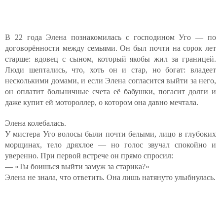
В 22 года Элена познакомилась с господином Уго — по
договорённости между семьями. Он был почти на сорок лет
старше: вдовец с сыном, который якобы жил за границей.
Люди шептались, что, хоть он и стар, но богат: владеет
несколькими домами, и если Элена согласится выйти за него,
он оплатит больничные счета её бабушки, погасит долги и
даже купит ей мотороллер, о котором она давно мечтала.
Элена колебалась.
У мистера Уго волосы были почти белыми, лицо в глубоких
морщинах, тело дряхлое — но голос звучал спокойно и
уверенно. При первой встрече он прямо спросил:
— «Ты боишься выйти замуж за старика?»
Элена не знала, что ответить. Она лишь натянуто улыбнулась.