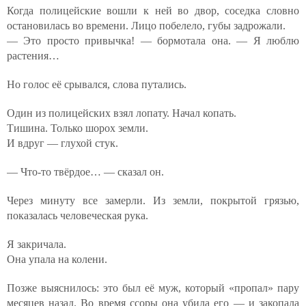
Когда полицейские вошли к ней во двор, соседка словно
остановилась во времени. Лицо побелело, губы задрожали.
— Это просто привычка! — бормотала она. — Я люблю
растения…
Но голос её срывался, слова путались.
Один из полицейских взял лопату. Начал копать.
Тишина. Только шорох земли.
И вдруг — глухой стук.
— Что-то твёрдое… — сказал он.
Через минуту все замерли. Из земли, покрытой грязью,
показалась человеческая рука.
Я закричала.
Она упала на колени.
Позже выяснилось: это был её муж, который «пропал» пару
месяцев назад. Во время ссоры она убила его — и закопала