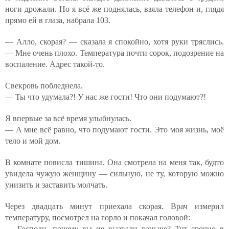
ноги дрожали. Но я всё же поднялась, взяла телефон и, глядя
прямо ей в глаза, набрала 103.
— Алло, скорая? — сказала я спокойно, хотя руки тряслись.
— Мне очень плохо. Температура почти сорок, подозрение на
воспаление. Адрес такой-то.
Свекровь побледнела.
— Ты что удумала?! У нас же гости! Что они подумают?!
Я впервые за всё время улыбнулась.
— А мне всё равно, что подумают гости. Это моя жизнь, моё
тело и мой дом.
В комнате повисла тишина. Она смотрела на меня так, будто
увидела чужую женщину — сильную, не ту, которую можно
унизить и заставить молчать.
Через двадцать минут приехала скорая. Врач измерил
температуру, посмотрел на горло и покачал головой:
— Господи, почему вы не вызвали раньше? Тут срочно в