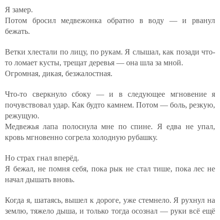
Я замер.
Потом бросил медвежонка обратно в воду — и рванул
бежать.
Ветки хлестали по лицу, по рукам. Я слышал, как позади что-
то ломает кусты, трещат деревья — она шла за мной.
Огромная, дикая, безжалостная.
Что-то сверкнуло сбоку — и в следующее мгновение я
почувствовал удар. Как будто камнем. Потом — боль, резкую,
режущую.
Медвежья лапа полоснула мне по спине. Я едва не упал,
кровь мгновенно согрела холодную рубашку.
Но страх гнал вперёд.
Я бежал, не помня себя, пока рык не стал тише, пока лес не
начал дышать вновь.
Когда я, шатаясь, вышел к дороге, уже стемнело. Я рухнул на
землю, тяжело дыша, и только тогда осознал — руки всё ещё