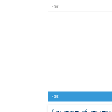
HOME
HOME
Она пережила публичное униж