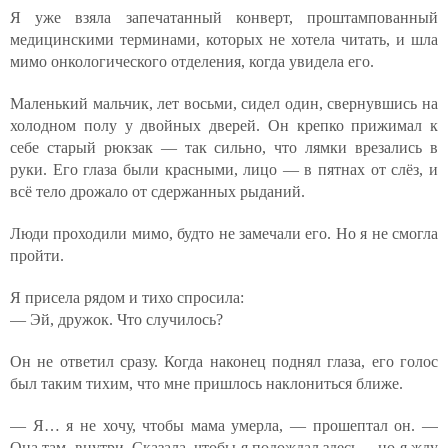
Я уже взяла запечатанный конверт, проштампованный
медицинскими терминами, которых не хотела читать, и шла
мимо онкологического отделения, когда увидела его.
Маленький мальчик, лет восьми, сидел один, свернувшись на
холодном полу у двойных дверей. Он крепко прижимал к
себе старый рюкзак — так сильно, что лямки врезались в
руки. Его глаза были красными, лицо — в пятнах от слёз, и
всё тело дрожало от сдержанных рыданий.
Люди проходили мимо, будто не замечали его. Но я не смогла
пройти.
Я присела рядом и тихо спросила:
— Эй, дружок. Что случилось?
Он не ответил сразу. Когда наконец поднял глаза, его голос
был таким тихим, что мне пришлось наклониться ближе.
— Я… я не хочу, чтобы мама умерла, — прошептал он. —
Она там, внутри. Сказала, чтобы я подождал здесь… но я жду