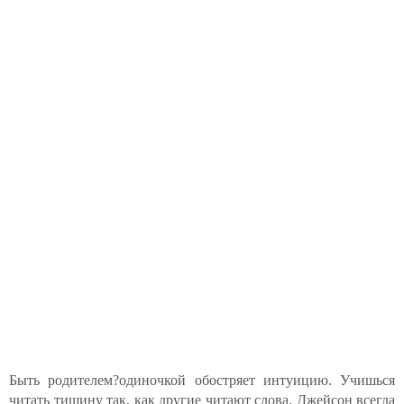
Быть родителем?одиночкой обостряет интуицию. Учишься
читать тишину так, как другие читают слова. Джейсон всегда