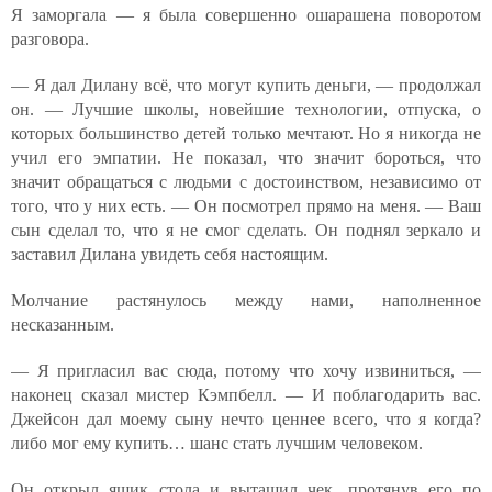
Я заморгала — я была совершенно ошарашена поворотом
разговора.
— Я дал Дилану всё, что могут купить деньги, — продолжал
он. — Лучшие школы, новейшие технологии, отпуска, о
которых большинство детей только мечтают. Но я никогда не
учил его эмпатии. Не показал, что значит бороться, что
значит обращаться с людьми с достоинством, независимо от
того, что у них есть. — Он посмотрел прямо на меня. — Ваш
сын сделал то, что я не смог сделать. Он поднял зеркало и
заставил Дилана увидеть себя настоящим.
Молчание растянулось между нами, наполненное
несказанным.
— Я пригласил вас сюда, потому что хочу извиниться, —
наконец сказал мистер Кэмпбелл. — И поблагодарить вас.
Джейсон дал моему сыну нечто ценнее всего, что я когда?
либо мог ему купить… шанс стать лучшим человеком.
Он открыл ящик стола и вытащил чек, протянув его по