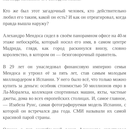
Кто же был этот загадочный человек, кто действительно
любил его таким, какой он есть? И как он отреагировал, когда
правда вышла наружу?
Алехандро Мендоса сидел в своём панорамном офисе на 40-м
этаже небоскрёба, который носил его имя, в самом центре
Мадрида, глядя, как город раскинулся внизу, словно
королевство, в котором он — безоговорочный правитель.
В 29 лет он унаследовал финансовую империю семьи
Мендоса и утроил её за пять лет, став самым молодым
миллиардером в Испании. У него было всё, что только можно
купить за деньги: особняк стоимостью 50 миллионов евро в
Ла-Моралеха, коллекция спортивных машин, яхты, частные
джеты, дома во всех европейских столицах. И, самое главное,
— Изабела Руис, самая фотографируемая модель Испании, с
которой он встречался два года. СМИ называли их самой
красивой парой страны.