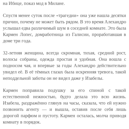
на Ибице, показ мод в Милане.
Спустя менее суток после «трагедии» она уже нашла десятки
причин, почему не может быть рядом. В это время Алехандро
услышал едва различимый шум в соседней комнате. Это была
Кармен Лопес, домработница из Галисии, проработавшая в
доме три года.
32-летняя женщина, всегда скромная, тихая, средний рост,
волосы собраны, одежда простая и удобная. Она вошла с
подносом чая, и впервые за годы Алехандро действительно
увидел её. В её тёмных глазах была искренняя тревога, такой
неподдельной заботы он не видел даже у Изабелы.
Кармен поправила подушку за его спиной с такой
естественной нежностью, будто делала это всю жизнь.
Изабела, раздражённо глянув на часы, сказала, что ей нужно
позвонить агенту — и вышла, оставив после себя лишь
дорогой парфюм и пустоту. Кармен осталась, молча приводя
комнату в порядок.