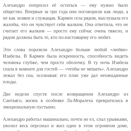
Алехандро попросил её остаться — ему нужно было
общество. Впервые за три года они поговорили как люди, а
не как хозяин и служащая. Кармен села рядом, выслушала его
жалобы, что он чувствует себя жалким. Она ответила, что не
считает его жалким — просто ему сейчас очень тяжело, и
рядом должны быть те, кто по-настоящему его любит.
Эти слова поразили Алехандро больше любой «любви»
Изабелы. В Кармен была искренность, способность видеть
человека глубже, чем просто оболочку. В ту ночь Изабела
спала в комнате для гостей — «чтобы не мешать». Алехандро
лежал без сна, осознавая: его план уже дал неожиданные
плоды.
Две недели спустя после возвращения Алехандро из
Сантьяго, жизнь в особняке Ла-Моралеха превратилась в
эмоциональную пустыню.
Алехандро работал машинально, почти не ел, спал урывками,
уволил весь персонал и жил один в этом огромном доме,