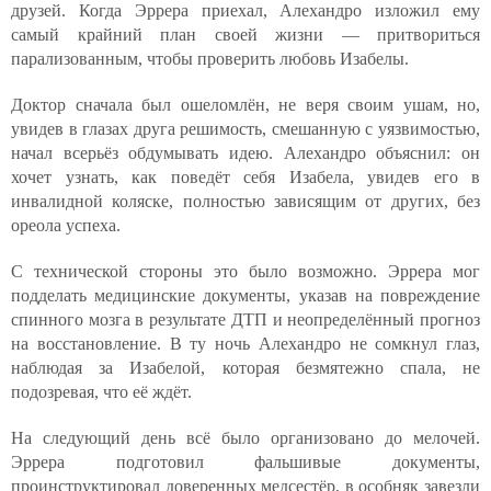
друзей. Когда Эррера приехал, Алехандро изложил ему
самый крайний план своей жизни — притвориться
парализованным, чтобы проверить любовь Изабелы.
Доктор сначала был ошеломлён, не веря своим ушам, но,
увидев в глазах друга решимость, смешанную с уязвимостью,
начал всерьёз обдумывать идею. Алехандро объяснил: он
хочет узнать, как поведёт себя Изабела, увидев его в
инвалидной коляске, полностью зависящим от других, без
ореола успеха.
С технической стороны это было возможно. Эррера мог
подделать медицинские документы, указав на повреждение
спинного мозга в результате ДТП и неопределённый прогноз
на восстановление. В ту ночь Алехандро не сомкнул глаз,
наблюдая за Изабелой, которая безмятежно спала, не
подозревая, что её ждёт.
На следующий день всё было организовано до мелочей.
Эррера подготовил фальшивые документы,
проинструктировал доверенных медсестёр, в особняк завезли