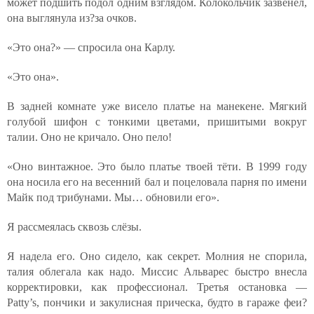
может подшить подол одним взглядом. Колокольчик зазвенел,
она выглянула из?за очков.
«Это она?» — спросила она Карлу.
«Это она».
В задней комнате уже висело платье на манекене. Мягкий
голубой шифон с тонкими цветами, пришитыми вокруг
талии. Оно не кричало. Оно пело!
«Оно винтажное. Это было платье твоей тёти. В 1999 году
она носила его на весенний бал и поцеловала парня по имени
Майк под трибунами. Мы… обновили его».
Я рассмеялась сквозь слёзы.
Я надела его. Оно сидело, как секрет. Молния не спорила,
талия облегала как надо. Миссис Альварес быстро внесла
корректировки, как профессионал. Третья остановка —
Patty’s, пончики и закулисная прическа, будто в гараже феи?