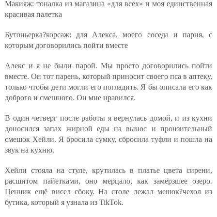
Макияж: тоналка из магазина «для всех» и моя единственная
красивая палетка
Бутоньерка?корсаж: для Алекса, моего соседа и парня, с
которым договорились пойти вместе
Алекс и я не были парой. Мы просто договорились пойти
вместе. Он тот парень, который приносит своего пса в аптеку,
только чтобы дети могли его погладить. Я бы описала его как
доброго и смешного. Он мне нравился.
В один четверг после работы я вернулась домой, и из кухни
доносился запах жирной еды на вынос и пронзительный
смешок Хейли. Я бросила сумку, сбросила туфли и пошла на
звук на кухню.
Хейли стояла на стуле, крутилась в платье цвета сирени,
расшитом пайетками, оно мерцало, как замёрзшее озеро.
Ценник ещё висел сбоку. На столе лежал мешок?чехол из
бутика, который я узнала из TikTok.