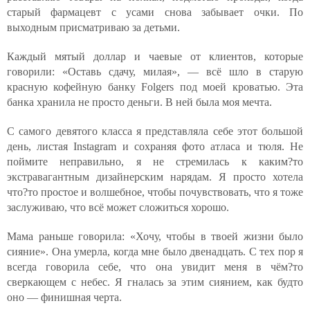
старый фармацевт с усами снова забывает очки. По
выходным присматриваю за детьми.
Каждый мятый доллар и чаевые от клиентов, которые
говорили: «Оставь сдачу, милая», — всё шло в старую
красную кофейную банку Folgers под моей кроватью. Эта
банка хранила не просто деньги. В ней была моя мечта.
С самого девятого класса я представляла себе этот большой
день, листая Instagram и сохраняя фото атласа и тюля. Не
поймите неправильно, я не стремилась к каким?то
экстравагантным дизайнерским нарядам. Я просто хотела
что?то простое и волшебное, чтобы почувствовать, что я тоже
заслуживаю, что всё может сложиться хорошо.
Мама раньше говорила: «Хочу, чтобы в твоей жизни было
сияние». Она умерла, когда мне было двенадцать. С тех пор я
всегда говорила себе, что она увидит меня в чём?то
сверкающем с небес. Я гналась за этим сиянием, как будто
оно — финишная черта.