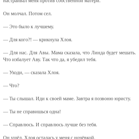
настраивал меня против собственной матери.
Он молчал. Потом сел.
— Это было к лучшему.
— Для кого?! — крикнула Хлоя.
— Для нас. Для Авы. Мама сказала, что Линда будет мешать.
Что избалует Аву. Так что да, я убедил тебя.
— Уходи, — сказала Хлоя.
— Что?
— Ты слышал. Иди к своей маме. Завтра я позвоню юристу.
— Ты не справишься одна!
— Справлюсь. И справлюсь лучше без тебя.
Он ушёл. Хлоя осталась у меня с ночёвкой.