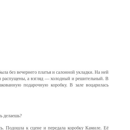
ла без вечернего платья и салонной укладки. На ней
сы распущены, а взгляд — холодный и решительный. В
акованную подарочную коробку. В зале воцарилась
ь делаешь?
сь. Подошла к сцене и передала коробку Камиле. Её