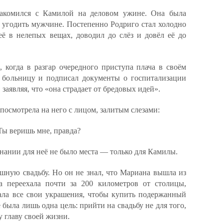
накомился с Камилой на деловом ужине. Она была
к угодить мужчине. Постепенно Родриго стал холодно
её в нелепых вещах, доводил до слёз и довёл её до
, когда в разгар очередного приступа плача в своём
 больницу и подписал документы о госпитализации
заявляя, что «она страдает от бредовых идей».
 посмотрела на него с лицом, залитым слезами:
Ты веришь мне, правда?
знании для неё не было места — только для Камилы.
ошную свадьбу. Но он не знал, что Мариана вышла из
а переехала почти за 200 километров от столицы,
ала все свои украшения, чтобы купить подержанный
 была лишь одна цель: прийти на свадьбу не для того,
у главу своей жизни.