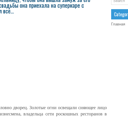
 свадьбы она приехала на суперкаре с
л всё…
Categor
Главная
 словно дворец. Золотые огни освещали сияющее лицо
знесмена, владельца сети роскошных ресторанов в