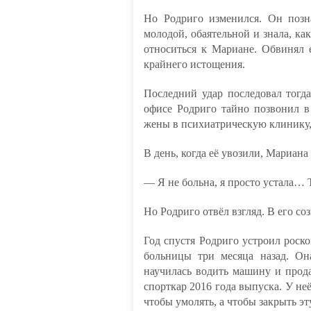
Но Родриго изменился. Он поз
молодой, обаятельной и знала, ка
относиться к Мариане. Обвинял 
крайнего истощения.
Последний удар последовал тогда
офисе Родриго тайно позвонил в
жены в психиатрическую клинику, 
В день, когда её увозили, Мариана
— Я не больна, я просто устала… 
Но Родриго отвёл взгляд. В его со
Год спустя Родриго устроил роск
больницы три месяца назад. Он
научилась водить машину и прод
спорткар 2016 года выпуска. У неё
чтобы умолять, а чтобы закрыть эт