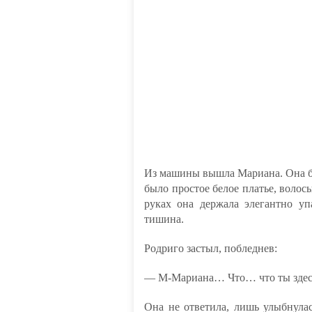
Из машины вышла Мариана. Она бы
было простое белое платье, воло
руках она держала элегантно уп
тишина.
Родриго застыл, побледнев:
— М-Мариана… Что… что ты здес
Она не ответила, лишь улыбнула