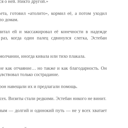
ся о ней. Никто другой.»
ета, готовил «атолито», кормил её, а потом уходил
по домам.
читал ей и массажировал её конечности в надежде
раз, когда один палец сдвинулся слегка, Эстебан
молчании, иногда кивала или тихо плакала.
ие как отчаяние… но также и как благодарность. Он
увствовал только сострадание.
рон навещали их и предлагали помощь.
сех. Визиты стали редкими. Эстебан никого не винит.
нным — долгий и одинокий путь — не у всех хватает