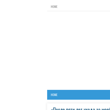
HOME
HOME
«После пяти лет ухода за мо