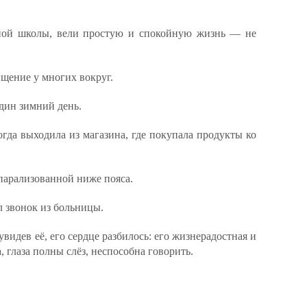
ной школы, вели простую и спокойную жизнь — не
щение у многих вокруг.
один зимний день.
огда выходила из магазина, где покупала продукты ко
парализованной ниже пояса.
л звонок из больницы.
увидев её, его сердце разбилось: его жизнерадостная и
 глаза полны слёз, неспособна говорить.