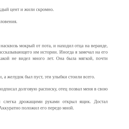
ждый цент и жили скромно.
ловения.
асквозь мокрый от пота, и находил отца на веранде,
ассказывающего им истории. Иногда я замечал на его
акой не видел много лет. Она была мягкой, почти
и, а желудок был пуст, эти улыбки стоили всего.
 подписал долговую расписку, отец позвал меня в свою
н слегка дрожащими руками открыл ящик. Достал
Аккуратно положил его передо мной.