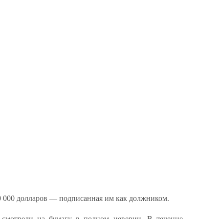
0 000 долларов — подписанная им как должником.
смотрели на бумагу в полном неверии. В течение