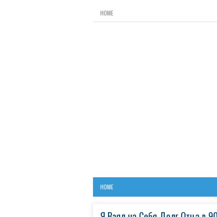
HOME
HOME
Я Взял на Себя Долг Отца в 9