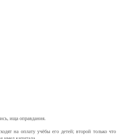
ись, ища оправдания.
ходят на оплату учёбы его детей; второй только что
е имел капитала.