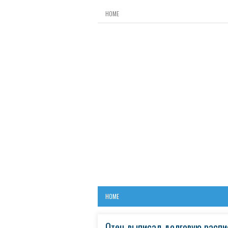
HOME
HOME
Отец выписал долговую распи