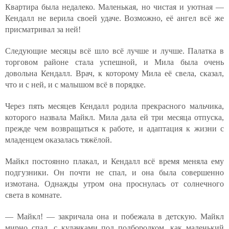
Квартира была недалеко. Маленькая, но чистая и уютная —
Кендалл не верила своей удаче. Возможно, её ангел всё же
присматривал за ней!
Следующие месяцы всё шло всё лучше и лучше. Палатка в
торговом районе стала успешной, и Мила была очень
довольна Кендалл. Врач, к которому Мила её свела, сказал,
что и с ней, и с малышом всё в порядке.
Через пять месяцев Кендалл родила прекрасного мальчика,
которого назвала Майкл. Мила дала ей три месяца отпуска,
прежде чем возвращаться к работе, и адаптация к жизни с
младенцем оказалась тяжёлой.
Майкл постоянно плакал, и Кендалл всё время меняла ему
подгузники. Он почти не спал, и она была совершенно
измотана. Однажды утром она проснулась от солнечного
света в комнате.
— Майкл! — закричала она и побежала в детскую. Майкл
мирно спал, с кулачками под подбородком, как маленький