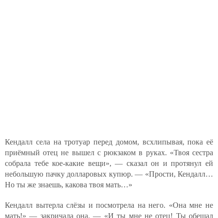
Кендалл села на тротуар перед домом, всхлипывая, пока её
приёмный отец не вышел с рюкзаком в руках. «Твоя сестра
собрала тебе кое-какие вещи», — сказал он и протянул ей
небольшую пачку долларовых купюр. — «Прости, Кендалл…
Но ты же знаешь, какова твоя мать…»
Кендалл вытерла слёзы и посмотрела на него. «Она мне не
мать!» — закричала она. — «И ты мне не отец! Ты обещал