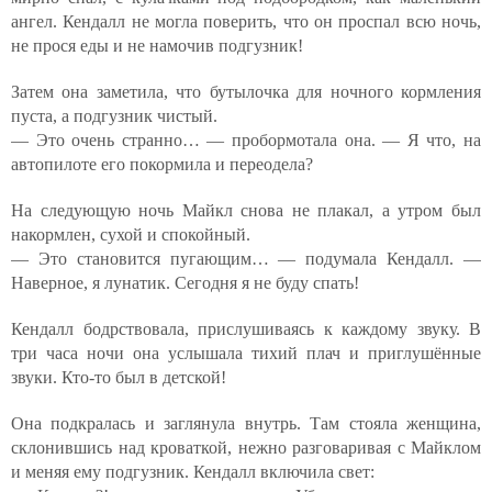
ангел. Кендалл не могла поверить, что он проспал всю ночь,
не прося еды и не намочив подгузник!
Затем она заметила, что бутылочка для ночного кормления
пуста, а подгузник чистый.
— Это очень странно… — пробормотала она. — Я что, на
автопилоте его покормила и переодела?
На следующую ночь Майкл снова не плакал, а утром был
накормлен, сухой и спокойный.
— Это становится пугающим… — подумала Кендалл. —
Наверное, я лунатик. Сегодня я не буду спать!
Кендалл бодрствовала, прислушиваясь к каждому звуку. В
три часа ночи она услышала тихий плач и приглушённые
звуки. Кто-то был в детской!
Она подкралась и заглянула внутрь. Там стояла женщина,
склонившись над кроваткой, нежно разговаривая с Майклом
и меняя ему подгузник. Кендалл включила свет: