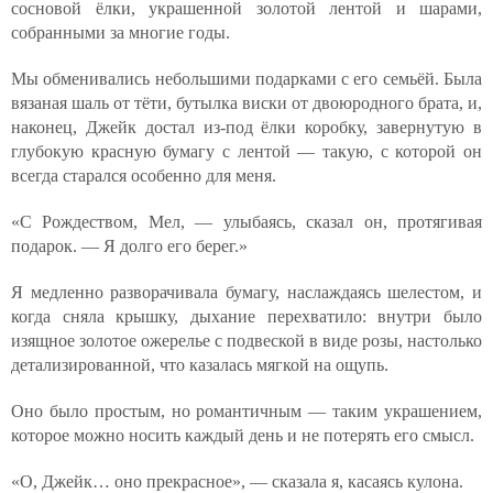
сосновой ёлки, украшенной золотой лентой и шарами,
собранными за многие годы.
Мы обменивались небольшими подарками с его семьёй. Была
вязаная шаль от тёти, бутылка виски от двоюродного брата, и,
наконец, Джейк достал из-под ёлки коробку, завернутую в
глубокую красную бумагу с лентой — такую, с которой он
всегда старался особенно для меня.
«С Рождеством, Мел, — улыбаясь, сказал он, протягивая
подарок. — Я долго его берег.»
Я медленно разворачивала бумагу, наслаждаясь шелестом, и
когда сняла крышку, дыхание перехватило: внутри было
изящное золотое ожерелье с подвеской в виде розы, настолько
детализированной, что казалась мягкой на ощупь.
Оно было простым, но романтичным — таким украшением,
которое можно носить каждый день и не потерять его смысл.
«О, Джейк… оно прекрасное», — сказала я, касаясь кулона.