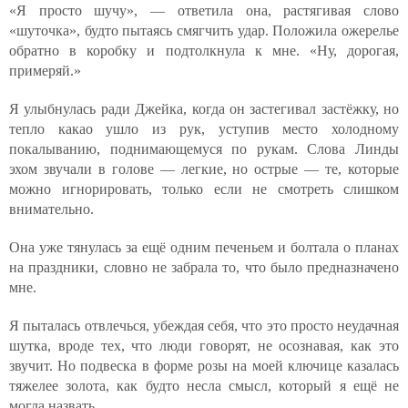
«Я просто шучу», — ответила она, растягивая слово
«шуточка», будто пытаясь смягчить удар. Положила ожерелье
обратно в коробку и подтолкнула к мне. «Ну, дорогая,
примеряй.»
Я улыбнулась ради Джейка, когда он застегивал застёжку, но
тепло какао ушло из рук, уступив место холодному
покалыванию, поднимающемуся по рукам. Слова Линды
эхом звучали в голове — легкие, но острые — те, которые
можно игнорировать, только если не смотреть слишком
внимательно.
Она уже тянулась за ещё одним печеньем и болтала о планах
на праздники, словно не забрала то, что было предназначено
мне.
Я пыталась отвлечься, убеждая себя, что это просто неудачная
шутка, вроде тех, что люди говорят, не осознавая, как это
звучит. Но подвеска в форме розы на моей ключице казалась
тяжелее золота, как будто несла смысл, который я ещё не
могла назвать.