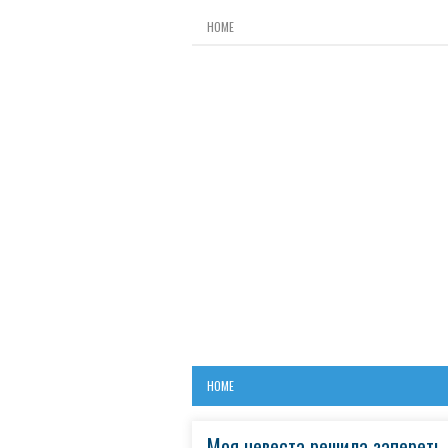
HOME
HOME
Моя невеста решила запереть 