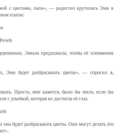
чкой с цветами, папа», — радостно крутилась Эми в
ивом платье.
я.
Pexels
церемонии, Эмили предложила, чтобы её племянник
, Эми будет разбрасывать цветы», — спросил я,
овать. Просто, мне кажется, было бы мило, если бы
и с улыбкой, которая не достигла её глаз.
els
 она будет разбрасывать цветы. Они могут делать это
нт».