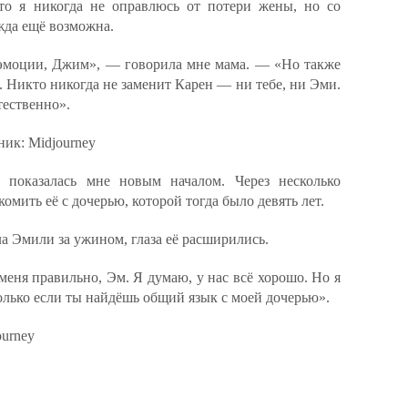
что я никогда не оправлюсь от потери жены, но со
ежда ещё возможна.
эмоции, Джим», — говорила мне мама. — «Но также
. Никто никогда не заменит Карен — ни тебе, ни Эми.
тественно».
ник: Midjourney
 показалась мне новым началом. Через несколько
мить её с дочерью, которой тогда было девять лет.
 Эмили за ужином, глаза её расширились.
еня правильно, Эм. Я думаю, у нас всё хорошо. Но я
олько если ты найдёшь общий язык с моей дочерью».
ourney