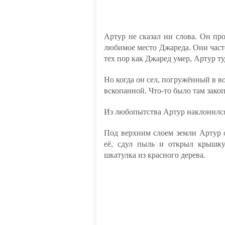
Артур не сказал ни слова. Он п
любимое место Джареда. Они часто
тех пор как Джаред умер, Артур т
Но когда он сел, погружённый в в
вскопанной. Что-то было там закоп
Из любопытства Артур наклонился
Под верхним слоем земли Артур 
её, сдул пыль и открыл крышк
шкатулка из красного дерева.