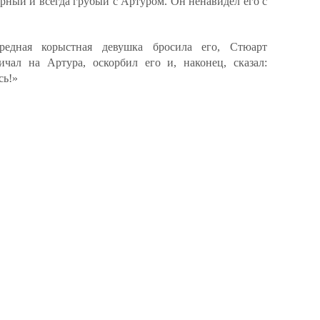
ный и всегда грубый с Артуром. Он ненавидел его с
редная корыстная девушка бросила его, Стюарт
ичал на Артура, оскорбил его и, наконец, сказал:
сь!»