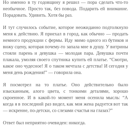
Но именно в ту годовщину я решил — пора сделать что-то
необычное. Просто так, без повода. Подарить ей внимание.
Порадовать. Удивить. Хотя бы раз.
И тут случилось событие, которое неожиданно подтолкнуло
меня к действию. Я приехал в город, как обычно — продать
немного продукции с фермы. Иду мимо одного из бутиков и
вижу сцену, которая почему-то запала мне в душу. У витрины
стояли парень и девушка — молодая пара. Девушка почти
плакала, умоляя своего спутника купить ей платье. “Смотри,
какое оно чудесное! Я о таком мечтала с детства! И сегодня у
меня день рождения!” — говорила она.
Я посмотрел на то платье. Оно действительно было
изысканным, алого цвета, с тонкими деталями, хорошо
скроенное. И в какой-то момент меня осенила мысль: “А
когда я в последний раз видел, как моя жена радуется вот так
— искренне, по-детски, со слезами счастья на глазах?”
Ответ был неприятно очевиден: никогда.