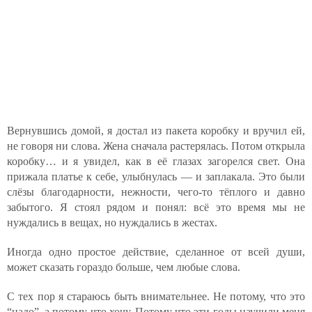
Вернувшись домой, я достал из пакета коробку и вручил ей,
не говоря ни слова. Жена сначала растерялась. Потом открыла
коробку… и я увидел, как в её глазах загорелся свет. Она
прижала платье к себе, улыбнулась — и заплакала. Это были
слёзы благодарности, нежности, чего-то тёплого и давно
забытого. Я стоял рядом и понял: всё это время мы не
нуждались в вещах, но нуждались в жестах.
Иногда одно простое действие, сделанное от всей души,
может сказать гораздо больше, чем любые слова.
С тех пор я стараюсь быть внимательнее. Не потому, что это
“надо”, а потому что хочу. Потому что эти годы научили меня