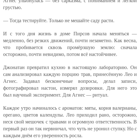
Агнес улыбнулась — без сарказма, с пониманием и лёгкой
грустью.
— Тогда тестируйте. Только не мешайте саду расти.
И с того дня жизнь в доме Пирсов начала меняться —
медленно, без резких движений, почти незаметно. Как весна,
что пробивается сквозь промёрзшую землю: сначала
осторожно, почти невидимо, потом всё настойчивее.
Джонатан превратил кухню в настоящую лабораторию. Он
сам анализировал каждую порцию трав, принесённую Лео и
Агнес. Задавал бесконечные вопросы, делал записи,
фотографировал настои, измерял дозировки. Для него это
был научный эксперимент. Для Агнес — ритуал.
Каждое утро начиналось с ароматов: мяты, корня валерианы,
орегано, цветов календулы. Лео приходил рано, осторожно,
неся свой мешочек с травами и огромную ответственность. В
первый раз он так нервничал, что чуть не уронил ступку. Но с
каждым днём его уверенность росла.