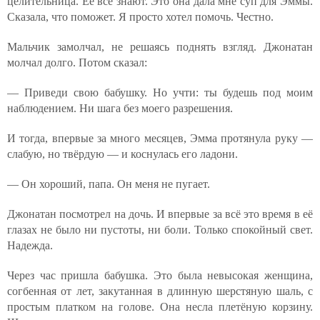
целительница. Её все знают. Это она дала мне суп для Эммы.
Сказала, что поможет. Я просто хотел помочь. Честно.
Мальчик замолчал, не решаясь поднять взгляд. Джонатан
молчал долго. Потом сказал:
— Приведи свою бабушку. Но учти: ты будешь под моим
наблюдением. Ни шага без моего разрешения.
И тогда, впервые за много месяцев, Эмма протянула руку —
слабую, но твёрдую — и коснулась его ладони.
— Он хороший, папа. Он меня не пугает.
Джонатан посмотрел на дочь. И впервые за всё это время в её
глазах не было ни пустоты, ни боли. Только спокойный свет.
Надежда.
Через час пришла бабушка. Это была невысокая женщина,
согбенная от лет, закутанная в длинную шерстяную шаль, с
простым платком на голове. Она несла плетёную корзину.