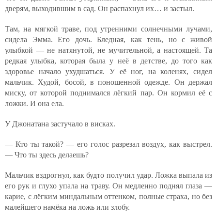
дверям, выходившим в сад. Он распахнул их… и застыл.
Там, на мягкой траве, под утренними солнечными лучами,
сидела Эмма. Его дочь. Бледная, как тень, но с живой
улыбкой — не натянутой, не мучительной, а настоящей. Та
редкая улыбка, которая была у неё в детстве, до того как
здоровье начало ухудшаться. У её ног, на коленях, сидел
мальчик. Худой, босой, в поношенной одежде. Он держал
миску, от которой поднимался лёгкий пар. Он кормил её с
ложки. И она ела.
У Джонатана застучало в висках.
— Кто ты такой? — его голос разрезал воздух, как выстрел.
— Что ты здесь делаешь?
Мальчик вздрогнул, как будто получил удар. Ложка выпала из
его рук и глухо упала на траву. Он медленно поднял глаза —
карие, с лёгким миндальным оттенком, полные страха, но без
малейшего намёка на ложь или злобу.