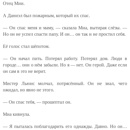
Отец Мии.
А Даниэл был пожарным, который их спас.
— Он спас меня и маму, — сказала Миа, вытирая слёзы. —
Но он не успел спасти папу. И он… он так и не простил себя.
Её голос стал шёпотом.
— Он начал пить. Потерял работу. Потерял дом. Люди в
городе… они о нём забыли. Но я — нет. Он герой. Даже если
он сам в это не верит.
Мистер Льюис молчал, потрясённый. Он не знал, чего
ожидал, но явно не этого.
— Он спас тебя, — прошептал он.
Миа кивнула.
— Я пыталась поблагодарить его однажды. Давно. Но он…