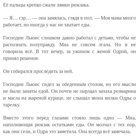
Её пальцы крепко сжали лямки рюкзака.
— Я… сэр… — она замялась, глядя в пол. — Моя мама много
работает, но иногда у нас не хватает еды.
Господин Льюис слишком давно работал с детьми, чтобы не
распознать полуправду. Миа не совсем лгала. Но и не
говорила всё. В тот вечер, за ужином с женой Одрой, он
принял решение.
Он собирался проследить за ней.
Господин Льюис сидел за обеденным столом, но его мысли
не были заняты едой. Он почти не ощущал запаха розмарина
и масла на жареной курице, не слышал звона вилки Одры о
тарелку.
Вместо этого перед глазами стояло лишь одно — Миа,
наполняющая рюкзак остатками еды. Он молчал с тех пор,
как они сели, и Одра это заметила. Она всегда всё замечала.