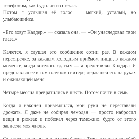
телефоном, как будто он из стекла.
Потом я услышал её голос — мягкий, усталый, но
улыбающийся.
«Его зовут Калдер,» — сказала она. — «Он унаследовал твои
глаза.»
Кажется, я слушал это сообщение сотни раз. В каждом
перестрелке, за каждым холодным приёмом пищи, в каждом
моменте, когда хотелось сдаться — я представлял Калдара. Я
представлял её в том голубом свитере, держащей его на руках
и ожидающей меня.
Четыре месяца превратились в шесть. Потом почти в семь.
Когда я наконец приземлился, мои руки не переставали
дрожать. Я даже не собирал чемодан — просто набросил
вещи в рюкзак и побежал через таможню, будто от этого
зависела моя жизнь.
Она ждала меня в зоне выдачи багажа. Тот же светло-голубой