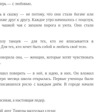
перь — с любовью.
ь в сказку — не потому, что они стали богаче или
лиже друг к другу. Каждое утро начиналось с поцелуя,
 чашкой чая с запахом пирога и уюта. Они стали
олу танцев — для тех, кто не вписывается в
ля тех, кто хочет быть собой и любить своё тело.
оворила она, — женщин, которые хотят чувствовать
.
ешил поверить — в неё, в идею, в них. Он вложил
з три месяца школа открылась. Первые ученицы были
аписавшихся росло с каждым днём. В городе начали
сивая, а настоящая лидер.
й друг Тимура распускал слухи: