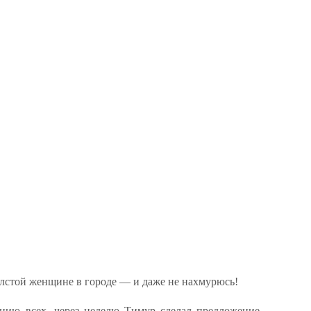
лстой женщине в городе — и даже не нахмурюсь!
ению всех, через неделю Тимур сделал предложение