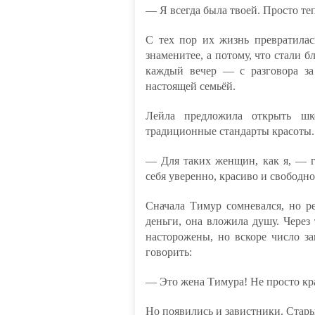
— Я всегда была твоей. Просто те
С тех пор их жизнь превратилас
знаменитее, а потому, что стали б
каждый вечер — с разговора за
настоящей семьёй.
Лейла предложила открыть шк
традиционные стандарты красоты. Д
— Для таких женщин, как я, — г
себя уверенно, красиво и свободно
Сначала Тимур сомневался, но р
деньги, она вложила душу. Чере
насторожены, но вскоре число з
говорить:
— Это жена Тимура! Не просто кра
Но появились и завистники. Стары