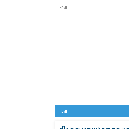
HOME
HOME
«По пари толстый мужчина же