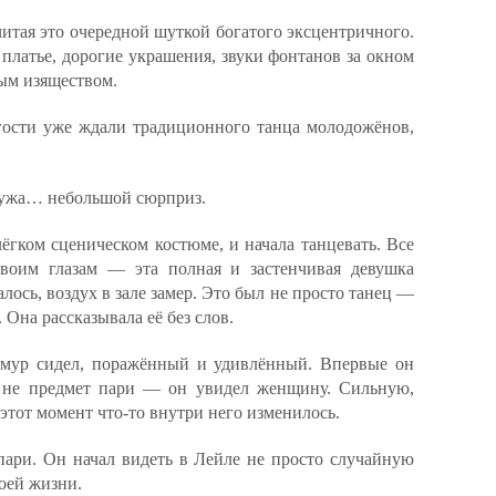
читая это очередной шуткой богатого эксцентричного.
 платье, дорогие украшения, звуки фонтанов за окном
ым изяществом.
а гости уже ждали традиционного танца молодожёнов,
мужа… небольшой сюрприз.
ёгком сценическом костюме, и начала танцевать. Все
своим глазам — эта полная и застенчивая девушка
алось, воздух в зале замер. Это был не просто танец —
. Она рассказывала её без слов.
имур сидел, поражённый и удивлённый. Впервые он
, не предмет пари — он увидел женщину. Сильную,
этот момент что-то внутри него изменилось.
пари. Он начал видеть в Лейле не просто случайную
воей жизни.