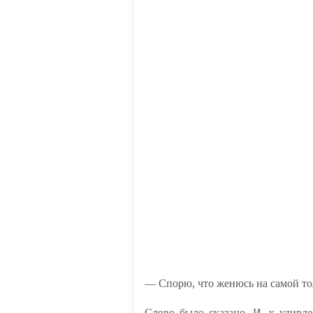
— Спорю, что женюсь на самой то
Слово было сказано. И, к удивл