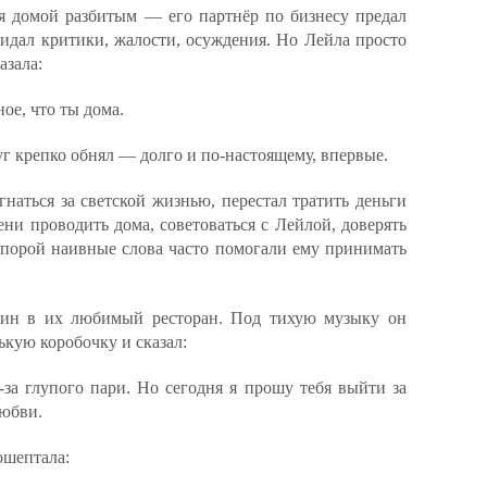
 домой разбитым — его партнёр по бизнесу предал
идал критики, жалости, осуждения. Но Лейла просто
азала:
ое, что ты дома.
уг крепко обнял — долго и по-настоящему, впервые.
наться за светской жизнью, перестал тратить деньги
ени проводить дома, советоваться с Лейлой, доверять
, порой наивные слова часто помогали ему принимать
жин в их любимый ресторан. Под тихую музыку он
ькую коробочку и сказал:
за глупого пари. Но сегодня я прошу тебя выйти за
любви.
ошептала: