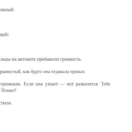
вожный:
дый:
альцы на автомате прибавили громкость.
трывистый, как будто она отдавала приказ:
орожным. Если она узнает — всё развалится. Тебе
. Понял?
стыла.