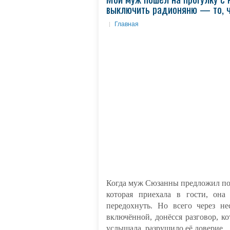
выключить радионяню — то, чт
Главная
Когда муж Сюзанны предложил пог
которая приехала в гости, она
передохнуть. Но всего через не
включённой, донёсся разговор, к
услышала, разрушило её доверие.