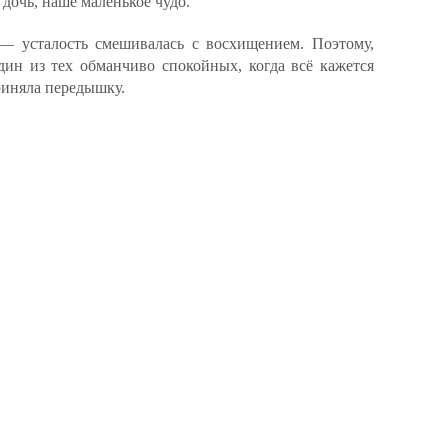
дочь, наше маленькое чудо.
— усталость смешивалась с восхищением. Поэтому,
дин из тех обманчиво спокойных, когда всё кажется
приняла передышку.