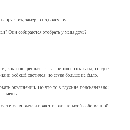
 напряглось, замерло под одеялом.
лан? Они собираются отобрать у меня дочь?
ти, как ошпаренная, глаза широко раскрыты, сердце
оняни всё ещё светился, но звука больше не было.
бовать объяснений. Но что-то в глубине подсказывало:
ы знаешь.
умала: меня вычеркивают из жизни моей собственной