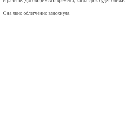
и раньше. Договоримся о времени, когда срок будет ближе.
Она явно облегчённо вздохнула.