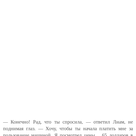
— Конечно! Рад, что ты спросила, — ответил Лиам, не
поднимая глаз. — Хочу, чтобы ты начала платить мне за
пользование машиной. Я посмотрел цены… 65 долларов в