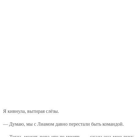
Я кивнула, вытирая слёзы.
— Думаю, мы с Лиамом давно перестали быть командой.
— Тогда, может, пора что-то менять, — сжала она мою руку.