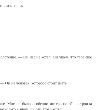
талась снова.
полотенце. — Он нас не хотел. Он ушёл. Что тебе ещё
— Он не человек, которого стоит знать.
арше. Мне не было особенно интересно. Я построила
асколько я знала, он сам этого хотел.