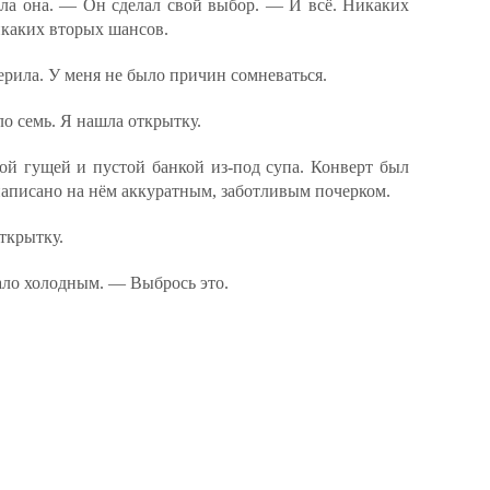
ла она. — Он сделал свой выбор. — И всё. Никаких
каких вторых шансов.
ерила. У меня не было причин сомневаться.
ло семь. Я нашла открытку.
ой гущей и пустой банкой из-под супа. Конверт был
написано на нём аккуратным, заботливым почерком.
ткрытку.
тало холодным. — Выбрось это.