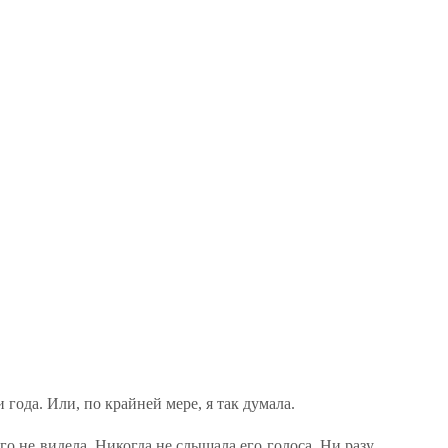
 года. Или, по крайней мере, я так думала.
его не видела. Никогда не слышала его голоса. Ни разу