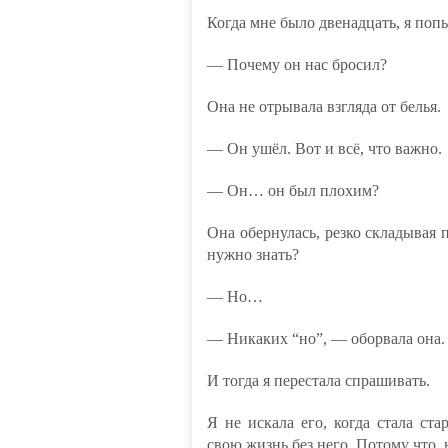
Когда мне было двенадцать, я попы
— Почему он нас бросил?
Она не отрывала взгляда от белья.
— Он ушёл. Вот и всё, что важно.
— Он… он был плохим?
Она обернулась, резко складывая 
нужно знать?
— Но…
— Никаких “но”, — оборвала она. 
И тогда я перестала спрашивать.
Я не искала его, когда стала ст
свою жизнь без него. Потому что, н