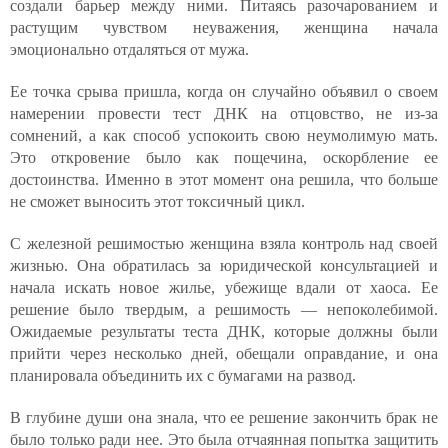
создали барьер между ними. Питаясь разочарованием и
растущим чувством неуважения, женщина начала
эмоционально отдаляться от мужа.
Ее точка срыва пришла, когда он случайно объявил о своем
намерении провести тест ДНК на отцовство, не из-за
сомнений, а как способ успокоить свою неумолимую мать.
Это откровение было как пощечина, оскорбление ее
достоинства. Именно в этот момент она решила, что больше
не сможет выносить этот токсичный цикл.
С железной решимостью женщина взяла контроль над своей
жизнью. Она обратилась за юридической консультацией и
начала искать новое жилье, убежище вдали от хаоса. Ее
решение было твердым, а решимость — непоколебимой.
Ожидаемые результаты теста ДНК, которые должны были
прийти через несколько дней, обещали оправдание, и она
планировала объединить их с бумагами на развод.
В глубине души она знала, что ее решение закончить брак не
было только ради нее. Это была отчаянная попытка защитить