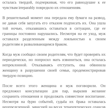
осталась твердой, подчеркивая, что его равнодушие к ее
чувствам irreparably повредило их отношениям.
В решительный момент она передала ему бумаги на развод,
не давая себя запугать его отказом подписать их. Она ушла
той ночью, отказавшись оставаться в ситуации, где ее
границы постоянно нарушались. Несмотря на ее уход, муж
оставался разделенным между лояльностью к своим
родителям и разваливающимся браком.
Когда муж сообщил своим родителям, что будет проверять их
периодически, но попросил мать извиниться, она осталась
непреклонной. Отказываясь отступить, она обвинила
женщину в разрушении своей семьи, продемонстрировав
твердую позицию.
После всего этого женщина и муж поговорили. Он
предложил консультации для пар, выразив желание
сохранить отношения и продолжать совместное воспитание.
Несмотря на бурю событий, судьба их брака оставалась
неопределенной, зависшей на весах терапевтических сеансов